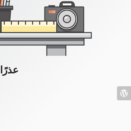
عذرًا