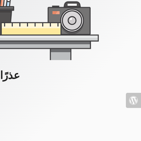
عذرًا