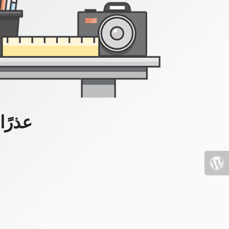
عذرًا