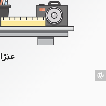
عذرًا