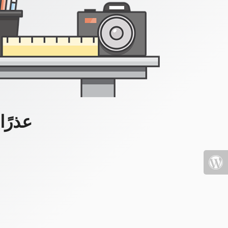
عذرًا