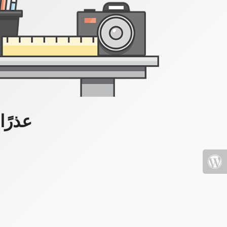
عذرًا