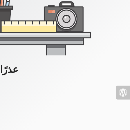
عذرًا