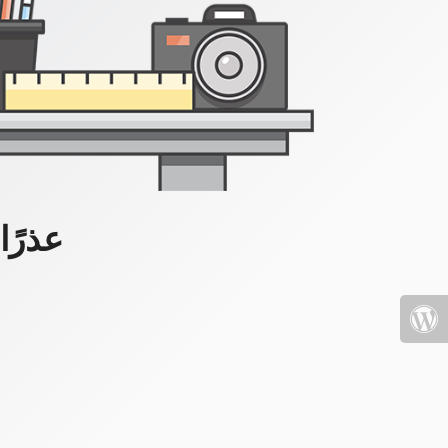
عذرًا