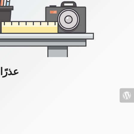
عذرًا