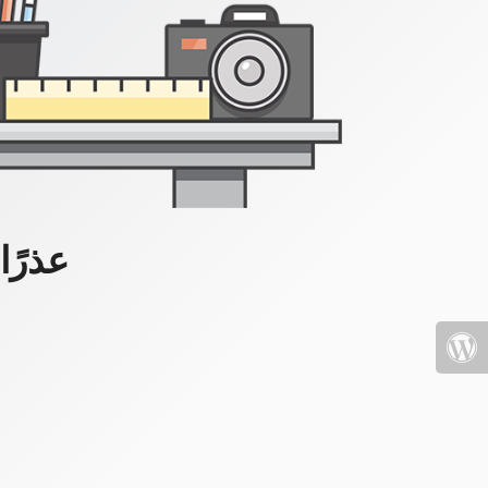
عذرًا