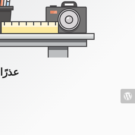
عذرًا