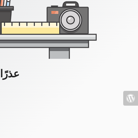
عذرًا