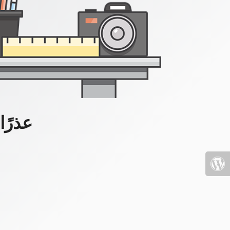
عذرًا