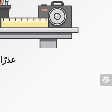
عذرًا