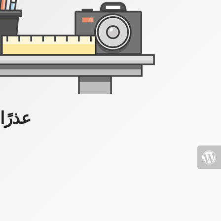
عذرًا