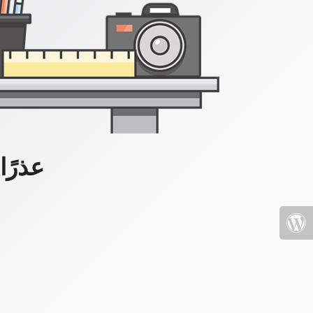
عذرًا