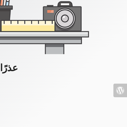
عذرًا