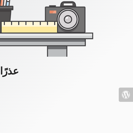
عذرًا