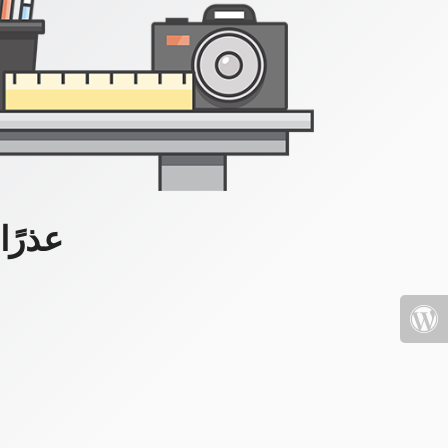
عذرًا