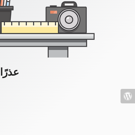
عذرًا