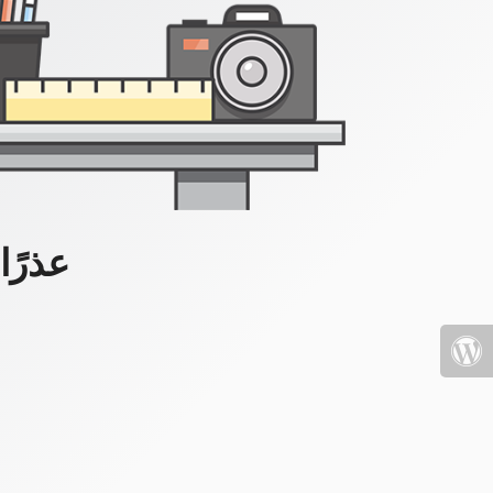
عذرًا