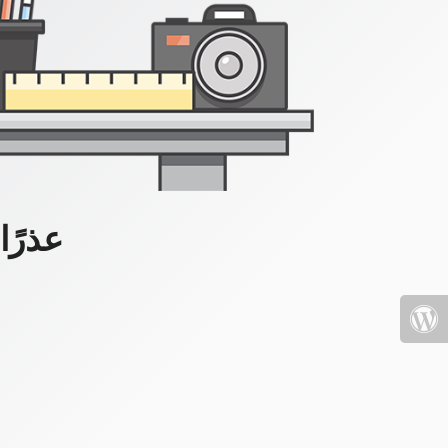
عذرًا