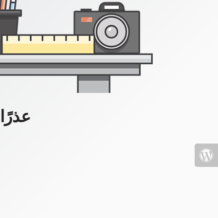
عذرًا