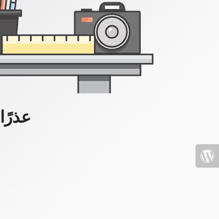
عذرًا