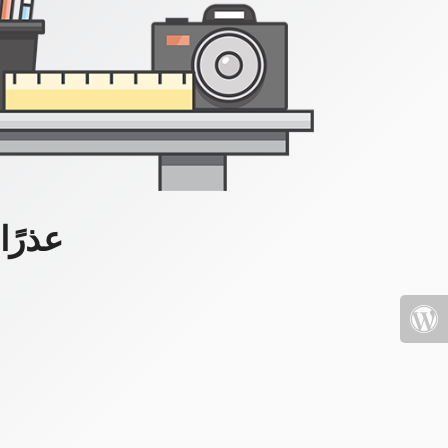
عذرًا