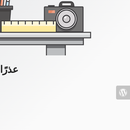
عذرًا