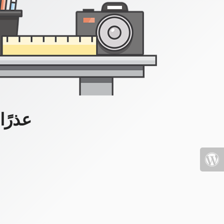
عذرًا